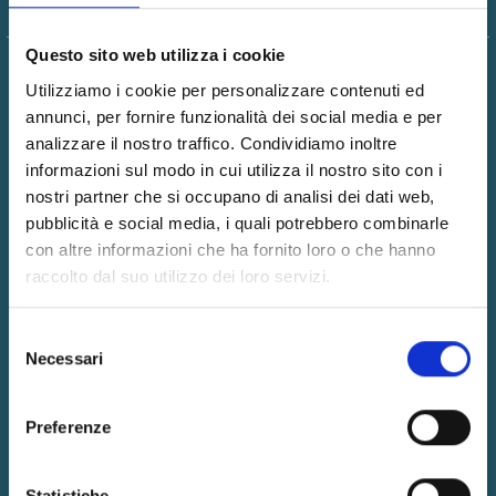
Questo sito web utilizza i cookie
Utilizziamo i cookie per personalizzare contenuti ed
annunci, per fornire funzionalità dei social media e per
MILANO
analizzare il nostro traffico. Condividiamo inoltre
informazioni sul modo in cui utilizza il nostro sito con i
Piazza Firenze, 14 - Cap 20154
nostri partner che si occupano di analisi dei dati web,
Tel
0234593068
Fax 0234532652
pubblicità e social media, i quali potrebbero combinarle
con altre informazioni che ha fornito loro o che hanno
ROMA
raccolto dal suo utilizzo dei loro servizi.
Via Properzio, 6 - Cap 00193
Selezione
Necessari
Tel
0670495308
Fax 0677456950
del
consenso
FIRENZE
Preferenze
Via di Novoli, 37 - Cap 50127
Statistiche