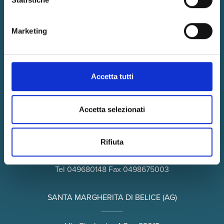
Tel
055485899
Fax 0554626203
Marketing
BOLOGNA
Accetta tutti
Viale della Repubblica - 3/A Cap 40127
Tel
0516335062
Fax 0516336563
Accetta selezionati
PADOVA
Rifiuta
Via Andrea Costa 19 - Cap 35124
Tel
049680148
Fax 0498675003
SANTA MARGHERITA DI BELICE (AG)