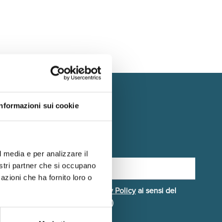
Informazioni sui cookie
scriviti alla Newsletter
l media e per analizzare il
nostri partner che si occupano
azioni che ha fornito loro o
Dichiaro di aver letto la
Privacy Policy
ai sensi del
egolamento UE 2016/679 (GDPR)