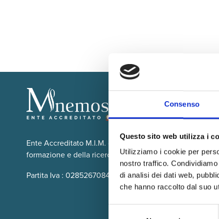
Consenso
Questo sito web utilizza i c
Ente Accreditato M.I.M. che opera dal 2005 su tutto il te
Utilizziamo i cookie per perso
formazione e della ricerca scolastica, educativa ed Univer
nostro traffico. Condividiamo 
Partita Iva : 02852670849 - Cod. Fisc: 02402740845
di analisi dei dati web, pubbl
che hanno raccolto dal suo uti
Selezione