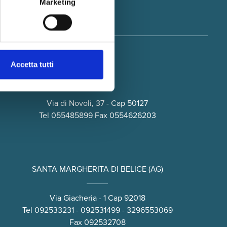
Marketing
Iscriviti
Accetta tutti
FIRENZE
Via di Novoli, 37 - Cap 50127
Tel
055485899
Fax 0554626203
SANTA MARGHERITA DI BELICE (AG)
Via Giacheria - 1 Cap 92018
Tel
092533231
-
092531499
-
3296553069
Fax 092532708