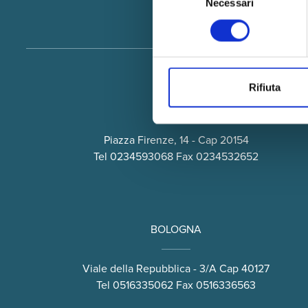
Necessari
del
consenso
Rifiuta
MILANO
Piazza Firenze, 14 - Cap 20154
Tel
0234593068
Fax 0234532652
BOLOGNA
Viale della Repubblica - 3/A Cap 40127
Tel
0516335062
Fax 0516336563