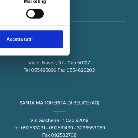
Marketing
Iscriviti
Accetta tutti
FIRENZE
Via di Novoli, 37 - Cap 50127
Tel
055485899
Fax 0554626203
SANTA MARGHERITA DI BELICE (AG)
Via Giacheria - 1 Cap 92018
Tel
092533231
-
092531499
-
3296553069
Fax 092532708