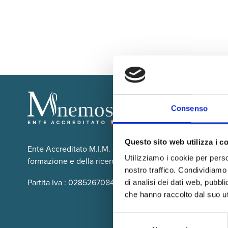
Consenso
Questo sito web utilizza i c
Ente Accreditato M.I.M. che opera dal 2005 su tutto il te
Utilizziamo i cookie per perso
formazione e della ricerca scolastica, educativa ed Univer
nostro traffico. Condividiamo 
Partita Iva : 02852670849 - Cod. Fisc: 02402740845
di analisi dei dati web, pubbl
che hanno raccolto dal suo uti
Selezione