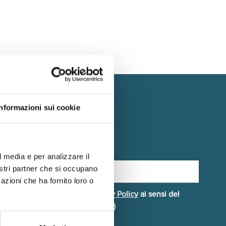
Informazioni sui cookie
scriviti alla Newsletter
l media e per analizzare il
nostri partner che si occupano
azioni che ha fornito loro o
Dichiaro di aver letto la
Privacy Policy
ai sensi del
egolamento UE 2016/679 (GDPR)