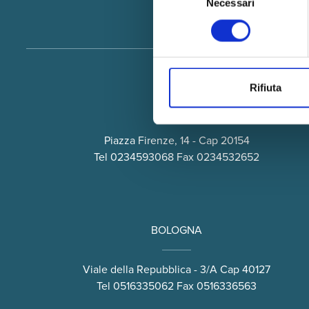
Necessari
del
consenso
Rifiuta
MILANO
Piazza Firenze, 14 - Cap 20154
Tel
0234593068
Fax 0234532652
BOLOGNA
Viale della Repubblica - 3/A Cap 40127
Tel
0516335062
Fax 0516336563