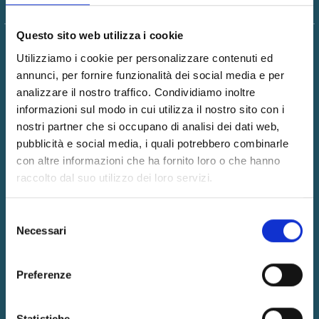
Questo sito web utilizza i cookie
Utilizziamo i cookie per personalizzare contenuti ed
annunci, per fornire funzionalità dei social media e per
MILANO
analizzare il nostro traffico. Condividiamo inoltre
informazioni sul modo in cui utilizza il nostro sito con i
Piazza Firenze, 14 - Cap 20154
nostri partner che si occupano di analisi dei dati web,
Tel
0234593068
Fax 0234532652
pubblicità e social media, i quali potrebbero combinarle
con altre informazioni che ha fornito loro o che hanno
ROMA
raccolto dal suo utilizzo dei loro servizi.
Via Properzio, 6 - Cap 00193
Selezione
Necessari
Tel
0670495308
Fax 0677456950
del
consenso
FIRENZE
Preferenze
Via di Novoli, 37 - Cap 50127
Statistiche