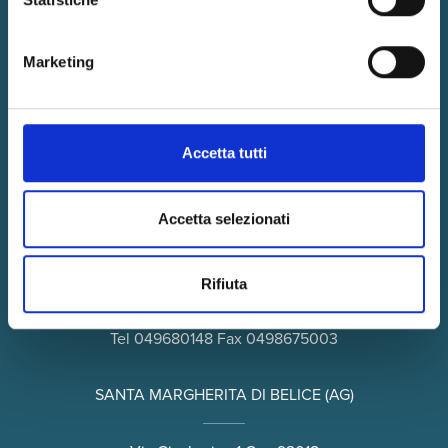
Tel
055485899
Fax 0554626203
Marketing
BOLOGNA
Accetta tutti
Viale della Repubblica - 3/A Cap 40127
Tel
0516335062
Fax 0516336563
Accetta selezionati
PADOVA
Rifiuta
Via Andrea Costa 19 - Cap 35124
Tel
049680148
Fax 0498675003
SANTA MARGHERITA DI BELICE (AG)