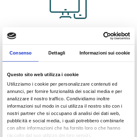
INFORMAZIONI UTILI
Scadenza Iscrizione:
19/08/2026
Consenso
Dettagli
Informazioni sui cookie
Bando di Partecipazione
Questo sito web utilizza i cookie
SEDE ESAMI
Utilizziamo i cookie per personalizzare contenuti ed
annunci, per fornire funzionalità dei social media e per
Esami in 100 città:
analizzare il nostro traffico. Condividiamo inoltre
Agrigento, Alessandria, Ancona, Andria, Aosta, Arezzo,
informazioni sul modo in cui utilizza il nostro sito con i
Avellino, Bari, Belluno, Benevento, Bergamo, Bologna,
nostri partner che si occupano di analisi dei dati web,
Bolzano, Brescia, Brindisi, Cagliari, Caltanissetta,
pubblicità e social media, i quali potrebbero combinarle
Campobasso, Canicattì, Capo d’Orlando/Milazzo (ME),
con altre informazioni che ha fornito loro o che hanno
Caserta, Castelvetrano (TP), Catania, Catanzaro, Chieti,
raccolto dal suo utilizzo dei loro servizi.