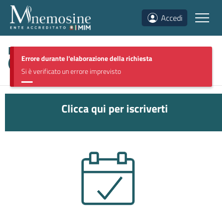
Accedi
BES – Bisogni Educativi Speciali
Errore durante l'elaborazione della richiesta
(
MUVA0326
)
Si è verificato un errore imprevisto
Clicca qui per iscriverti