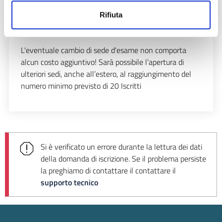
Sessione di Giugno/Luglio
(sedi esame);
Rifiuta
Sessione di Settembre/Ottobre
(sedi esame);
Sessione di Novembre/Dicembre
(sedi esame).
L'eventuale cambio di sede d'esame non comporta
alcun costo aggiuntivo! Sarà possibile l’apertura di
ulteriori sedi, anche all’estero, al raggiungimento del
numero minimo previsto di 20 Iscritti
Si è verificato un errore durante la lettura dei dati
della domanda di iscrizione. Se il problema persiste
la preghiamo di contattare il
contattare il
supporto tecnico