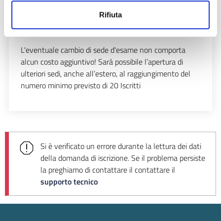
Sessione di Giugno/Luglio
(sedi esame);
Rifiuta
Sessione di Settembre/Ottobre
(sedi esame);
Sessione di Novembre/Dicembre
(sedi esame).
L'eventuale cambio di sede d'esame non comporta
alcun costo aggiuntivo! Sarà possibile l’apertura di
ulteriori sedi, anche all’estero, al raggiungimento del
numero minimo previsto di 20 Iscritti
Si è verificato un errore durante la lettura dei dati
della domanda di iscrizione. Se il problema persiste
la preghiamo di contattare il
contattare il
supporto tecnico