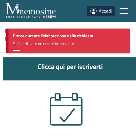
Accedi
Discipline sociologiche, pedagogiche e
Errore durante l'elaborazione della richiesta
filosofiche
(
MUUM2826
)
Si è verificato un errore imprevisto
Clicca qui per iscriverti