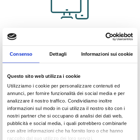
INFORMAZIONI UTILI
Scadenza Iscrizione:
19/08/2026
Consenso
Dettagli
Informazioni sui cookie
Bando di Partecipazione
Questo sito web utilizza i cookie
SEDE ESAMI
Utilizziamo i cookie per personalizzare contenuti ed
annunci, per fornire funzionalità dei social media e per
Esami in 100 città:
analizzare il nostro traffico. Condividiamo inoltre
Agrigento, Alessandria, Ancona, Andria, Aosta, Arezzo,
informazioni sul modo in cui utilizza il nostro sito con i
Avellino, Bari, Belluno, Benevento, Bergamo, Bologna,
nostri partner che si occupano di analisi dei dati web,
Bolzano, Brescia, Brindisi, Cagliari, Caltanissetta,
pubblicità e social media, i quali potrebbero combinarle
Campobasso, Canicattì, Capo d’Orlando/Milazzo (ME),
con altre informazioni che ha fornito loro o che hanno
Caserta, Castelvetrano (TP), Catania, Catanzaro, Chieti,
raccolto dal suo utilizzo dei loro servizi.