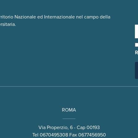
I
rritorio Nazionale ed Internazionale nel campo della
sitaria.
R
ROMA
Via Properzio, 6 - Cap 00193
Tel
0670495308
Fax 0677456950