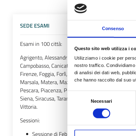
SEDE ESAMI
Consenso
Esami in 100 città:
Questo sito web utilizza i c
Agrigento, Alessandria, Ancona, Andria, Aosta, Arezz
Utilizziamo i cookie per perso
Campobasso, Canicattì, Capo d’Orlando/Milazzo (ME)
nostro traffico. Condividiamo 
Firenze, Foggia, Forlì, Frosinone, Genova, Grosseto,
di analisi dei dati web, pubbl
che hanno raccolto dal suo uti
Marsala, Matera, Mazara del Vallo, Messina, Milano
Pescara, Piacenza, Pisa, Pordenone, Potenza, Prato
Selezione
Siena, Siracusa, Taranto, Teramo, Termini Imerese, Te
Necessari
del
Vittoria.
consenso
Sessioni:
Sessione di Febbraio/Marzo
(sedi esame);