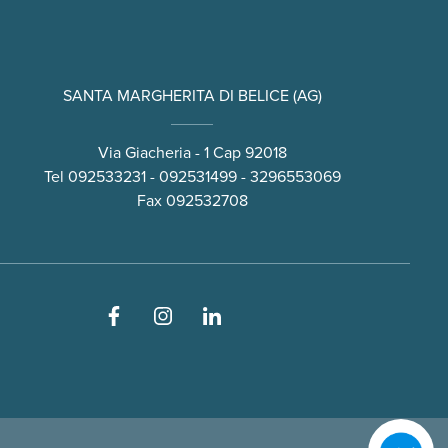
SANTA MARGHERITA DI BELICE (AG)
Via Giacheria - 1 Cap 92018
Tel
092533231
-
092531499
-
3296553069
Fax 092532708