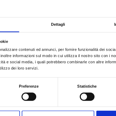
Punti 1,00 Concorso Dir. Scolastici.
Dettagli
ookie
o, Avellino, Bari, Belluno, Benevento, Bergamo, Bologna, Bolz
nalizzare contenuti ed annunci, per fornire funzionalità dei socia
, Caserta, Castelvetrano (TP), Catania, Catanzaro, Chieti, C
inoltre informazioni sul modo in cui utilizza il nostro sito con i 
 Imperia, L’Aquila, La Spezia, Latina, Lecce, Livorno, Lodi, 
icità e social media, i quali potrebbero combinarle con altre inform
lizzo dei loro servizi.
, Modena, Napoli, Novara, Nuoro, Olbia, Oristano, Padova, P
, Ragusa, Ravenna, Reggio Calabria, Reggio Emilia, Rimini, R
rni, Torino, Trapani, Trento, Treviso, Trieste, Udine, Varese, 
Preferenze
Statistiche