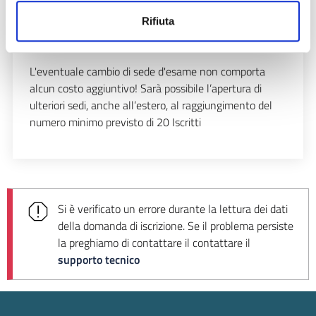
Sessione di Giugno/Luglio
(sedi esame);
Rifiuta
Sessione di Settembre/Ottobre
(sedi esame);
Sessione di Novembre/Dicembre
(sedi esame).
L'eventuale cambio di sede d'esame non comporta
alcun costo aggiuntivo! Sarà possibile l’apertura di
ulteriori sedi, anche all’estero, al raggiungimento del
numero minimo previsto di 20 Iscritti
Si è verificato un errore durante la lettura dei dati
della domanda di iscrizione. Se il problema persiste
la preghiamo di contattare il
contattare il
supporto tecnico