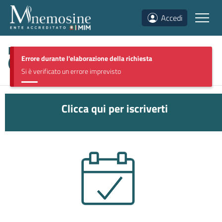
Accedi
Discipline storico-linguistico-letterarie
Errore durante l'elaborazione della richiesta
(
MUUM0326
)
Si è verificato un errore imprevisto
Clicca qui per iscriverti