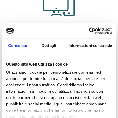
INFORMAZIONI UTILI
Scadenza Iscrizione:
19/08/2026
Consenso
Dettagli
Informazioni sui cookie
Bando di Partecipazione
Questo sito web utilizza i cookie
SEDE ESAMI
Utilizziamo i cookie per personalizzare contenuti ed
annunci, per fornire funzionalità dei social media e per
Esami in 100 città:
analizzare il nostro traffico. Condividiamo inoltre
Agrigento, Alessandria, Ancona, Andria, Aosta, Arezzo,
informazioni sul modo in cui utilizza il nostro sito con i
Avellino, Bari, Belluno, Benevento, Bergamo, Bologna,
nostri partner che si occupano di analisi dei dati web,
Bolzano, Brescia, Brindisi, Cagliari, Caltanissetta,
pubblicità e social media, i quali potrebbero combinarle
Campobasso, Canicattì, Capo d’Orlando/Milazzo (ME),
con altre informazioni che ha fornito loro o che hanno
Caserta, Castelvetrano (TP), Catania, Catanzaro, Chieti,
raccolto dal suo utilizzo dei loro servizi.