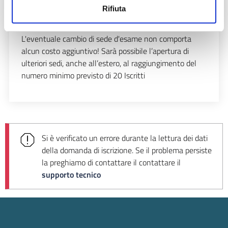
Sessione di Settembre/Ottobre
(sedi esame);
Rifiuta
Sessione di Novembre/Dicembre
(sedi esame).
L'eventuale cambio di sede d'esame non comporta
alcun costo aggiuntivo! Sarà possibile l’apertura di
ulteriori sedi, anche all’estero, al raggiungimento del
numero minimo previsto di 20 Iscritti
Si è verificato un errore durante la lettura dei dati
della domanda di iscrizione. Se il problema persiste
la preghiamo di contattare il
contattare il
supporto tecnico