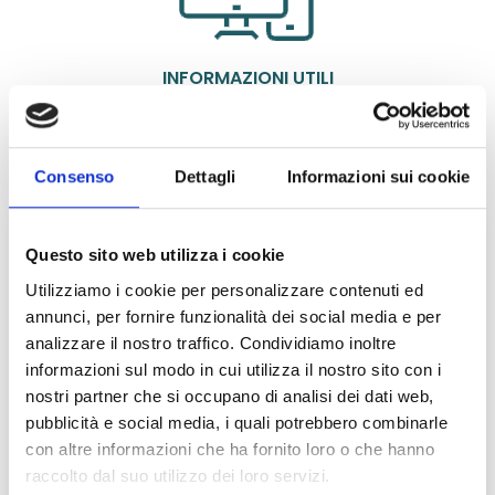
INFORMAZIONI UTILI
Scadenza Iscrizione:
19/08/2026
Consenso
Dettagli
Informazioni sui cookie
Bando di Partecipazione
SEDE ESAMI
Questo sito web utilizza i cookie
Utilizziamo i cookie per personalizzare contenuti ed
Esami in 100 città:
annunci, per fornire funzionalità dei social media e per
analizzare il nostro traffico. Condividiamo inoltre
Agrigento, Alessandria, Ancona, Andria, Aosta, Arezzo,
informazioni sul modo in cui utilizza il nostro sito con i
Avellino, Bari, Belluno, Benevento, Bergamo, Bologna,
nostri partner che si occupano di analisi dei dati web,
Bolzano, Brescia, Brindisi, Cagliari, Caltanissetta,
pubblicità e social media, i quali potrebbero combinarle
Campobasso, Canicattì, Capo d’Orlando/Milazzo (ME),
con altre informazioni che ha fornito loro o che hanno
Caserta, Castelvetrano (TP), Catania, Catanzaro, Chieti,
raccolto dal suo utilizzo dei loro servizi.
Como, Cosenza, Crotone, Cuneo, Enna, Ferrara, Firenze,