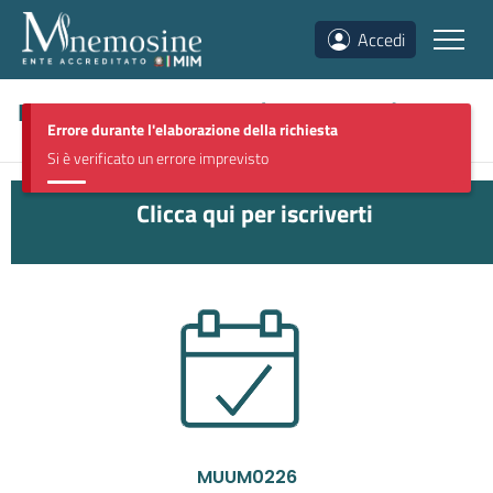
Accedi
Discipline umanistiche
(
MUUM0226
)
Errore durante l'elaborazione della richiesta
Si è verificato un errore imprevisto
Clicca qui per iscriverti
MUUM0226