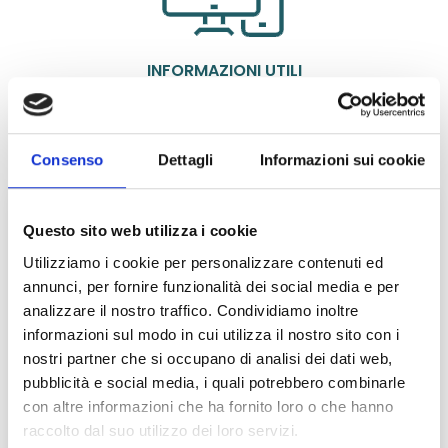
INFORMAZIONI UTILI
Scadenza Iscrizione:
19/08/2026
Consenso
Dettagli
Informazioni sui cookie
Bando di Partecipazione
SEDE ESAMI
Questo sito web utilizza i cookie
Utilizziamo i cookie per personalizzare contenuti ed
Esami in 100 città:
annunci, per fornire funzionalità dei social media e per
analizzare il nostro traffico. Condividiamo inoltre
Agrigento, Alessandria, Ancona, Andria, Aosta, Arezzo,
informazioni sul modo in cui utilizza il nostro sito con i
Avellino, Bari, Belluno, Benevento, Bergamo, Bologna,
nostri partner che si occupano di analisi dei dati web,
Bolzano, Brescia, Brindisi, Cagliari, Caltanissetta,
pubblicità e social media, i quali potrebbero combinarle
Campobasso, Canicattì, Capo d’Orlando/Milazzo (ME),
con altre informazioni che ha fornito loro o che hanno
Caserta, Castelvetrano (TP), Catania, Catanzaro, Chieti,
raccolto dal suo utilizzo dei loro servizi.
Como, Cosenza, Crotone, Cuneo, Enna, Ferrara, Firenze,