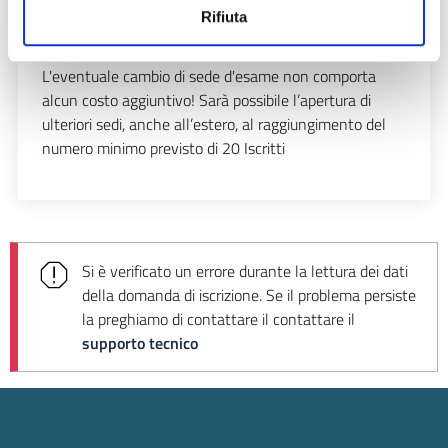
Sessione di Settembre/Ottobre
(sedi esame);
Rifiuta
Sessione di Novembre/Dicembre
(sedi esame).
L'eventuale cambio di sede d'esame non comporta
alcun costo aggiuntivo! Sarà possibile l’apertura di
ulteriori sedi, anche all’estero, al raggiungimento del
numero minimo previsto di 20 Iscritti
Si è verificato un errore durante la lettura dei dati
della domanda di iscrizione. Se il problema persiste
la preghiamo di contattare il
contattare il
supporto tecnico