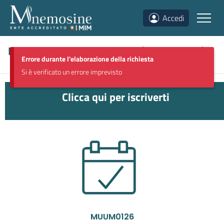
Accedi
Discipline storico-letterarie
(
MUUM0126
)
Errore durante l'elaborazione della richiesta
Si è verificato un errore imprevisto
Clicca qui per iscriverti
MUUM0126