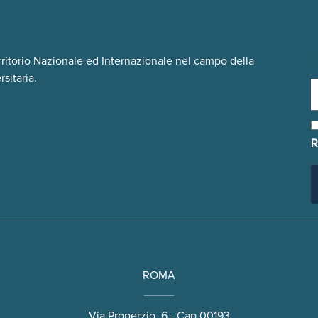
I
rritorio Nazionale ed Internazionale nel campo della
sitaria.
R
ROMA
Via Properzio, 6 - Cap 00193