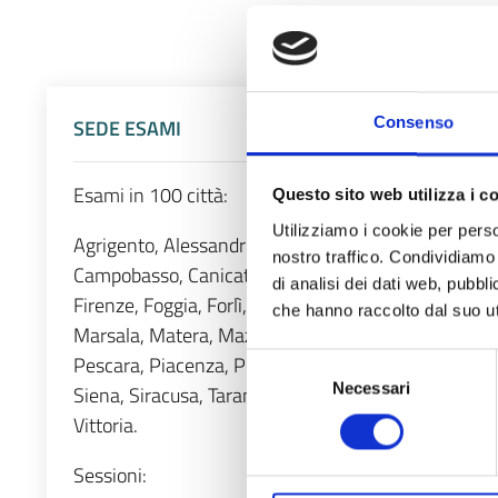
Consenso
SEDE ESAMI
Esami in 100 città:
Questo sito web utilizza i c
Utilizziamo i cookie per perso
Agrigento, Alessandria, Ancona, Andria, Aosta, Arezz
nostro traffico. Condividiamo 
Campobasso, Canicattì, Capo d’Orlando/Milazzo (ME)
di analisi dei dati web, pubbl
Firenze, Foggia, Forlì, Frosinone, Genova, Grosseto,
che hanno raccolto dal suo uti
Marsala, Matera, Mazara del Vallo, Messina, Milano
Pescara, Piacenza, Pisa, Pordenone, Potenza, Prato
Selezione
Necessari
del
Siena, Siracusa, Taranto, Teramo, Termini Imerese, Te
consenso
Vittoria.
Sessioni: