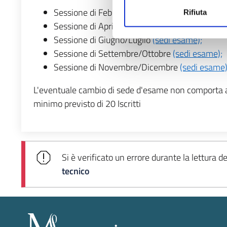
Sessione di Febbraio/Marzo
(sedi esame);
Rifiuta
Sessione di Aprile/Maggio
(sedi esame);
Sessione di Giugno/Luglio
(sedi esame);
Sessione di Settembre/Ottobre
(sedi esame);
Sessione di Novembre/Dicembre
(sedi esame)
L'eventuale cambio di sede d'esame non comporta alc
minimo previsto di 20 Iscritti
Si è verificato un errore durante la lettura d
tecnico