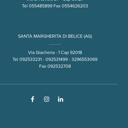
Tel
055485899
Fax 0554626203
SANTA MARGHERITA DI BELICE (AG)
Via Giacheria - 1 Cap 92018
Tel
092533231
-
092531499
-
3296553069
Fax 092532708