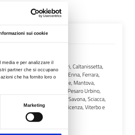
Informazioni sui cookie
l media e per analizzare il
ano, Brescia, Brindisi, Cagliari, Caltanissetta,
nostri partner che si occupano
omo, Cosenza, Crotone, Cuneo, Enna, Ferrara,
azioni che ha fornito loro o
Lucca, Macerata/Civitanova Marche, Mantova,
alermo, Parma, Pavia, Perugia, Pesaro Urbino,
oma, Rovigo, Salerno, Sassari, Savona, Sciacca,
Marketing
Venezia, Verona, Vibo Valentia, Vicenza, Viterbo e