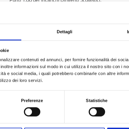
Punti 1,00 Concorso Dir. Scolastici.
Dettagli
ookie
nalizzare contenuti ed annunci, per fornire funzionalità dei socia
o, Avellino, Bari, Belluno, Benevento, Bergamo, Bologna, Bolz
inoltre informazioni sul modo in cui utilizza il nostro sito con i 
, Caserta, Castelvetrano (TP), Catania, Catanzaro, Chieti, C
icità e social media, i quali potrebbero combinarle con altre inform
 Imperia, L’Aquila, La Spezia, Latina, Lecce, Livorno, Lodi, 
lizzo dei loro servizi.
, Modena, Napoli, Novara, Nuoro, Olbia, Oristano, Padova, P
, Ragusa, Ravenna, Reggio Calabria, Reggio Emilia, Rimini, R
Preferenze
Statistiche
rni, Torino, Trapani, Trento, Treviso, Trieste, Udine, Varese, 