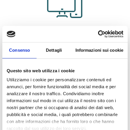
INFORMAZIONI UTILI
Scadenza Iscrizione:
19/08/2026
Consenso
Dettagli
Informazioni sui cookie
Bando di Partecipazione
Questo sito web utilizza i cookie
SEDE ESAMI
Utilizziamo i cookie per personalizzare contenuti ed
annunci, per fornire funzionalità dei social media e per
Esami in 100 città:
analizzare il nostro traffico. Condividiamo inoltre
Agrigento, Alessandria, Ancona, Andria, Aosta, Arezzo,
informazioni sul modo in cui utilizza il nostro sito con i
Avellino, Bari, Belluno, Benevento, Bergamo, Bologna,
nostri partner che si occupano di analisi dei dati web,
Bolzano, Brescia, Brindisi, Cagliari, Caltanissetta,
pubblicità e social media, i quali potrebbero combinarle
Campobasso, Canicattì, Capo d’Orlando/Milazzo (ME),
con altre informazioni che ha fornito loro o che hanno
Caserta, Castelvetrano (TP), Catania, Catanzaro, Chieti,
raccolto dal suo utilizzo dei loro servizi.