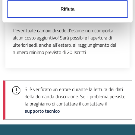
Sessione di Giugno/Luglio
(sedi esame);
Rifiuta
Sessione di Settembre/Ottobre
(sedi esame);
Sessione di Novembre/Dicembre
(sedi esame).
L'eventuale cambio di sede d'esame non comporta
alcun costo aggiuntivo! Sarà possibile l’apertura di
ulteriori sedi, anche all’estero, al raggiungimento del
numero minimo previsto di 20 Iscritti
Si è verificato un errore durante la lettura dei dati
della domanda di iscrizione. Se il problema persiste
la preghiamo di contattare il
contattare il
supporto tecnico