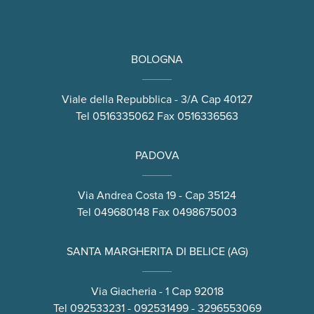
BOLOGNA
Viale della Repubblica - 3/A Cap 40127
Tel
0516335062
Fax 0516336563
PADOVA
Via Andrea Costa 19 - Cap 35124
Tel
049680148
Fax 0498675003
SANTA MARGHERITA DI BELICE (AG)
Via Giacheria - 1 Cap 92018
Tel
092533231
-
092531499
-
3296553069