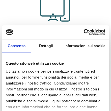
INFORMAZIONI UTILI
Scadenza Iscrizione:
19/08/2026
Consenso
Dettagli
Informazioni sui cookie
Bando di Partecipazione
Questo sito web utilizza i cookie
SEDE ESAMI
Utilizziamo i cookie per personalizzare contenuti ed
annunci, per fornire funzionalità dei social media e per
Esami in 100 città:
analizzare il nostro traffico. Condividiamo inoltre
informazioni sul modo in cui utilizza il nostro sito con i
Agrigento, Alessandria, Ancona, Andria, Aosta, Arezzo,
nostri partner che si occupano di analisi dei dati web,
Avellino, Bari, Belluno, Benevento, Bergamo, Bologna,
pubblicità e social media, i quali potrebbero combinarle
Bolzano, Brescia, Brindisi, Cagliari, Caltanissetta,
con altre informazioni che ha fornito loro o che hanno
Campobasso, Canicattì, Capo d’Orlando/Milazzo (ME),