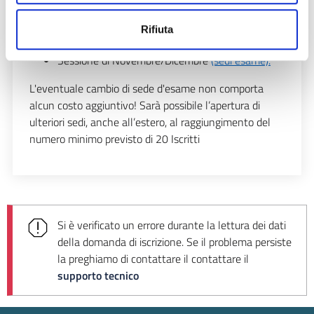
Sessione di Aprile/Maggio
(sedi esame);
Sessione di Giugno/Luglio
(sedi esame);
Rifiuta
Sessione di Settembre/Ottobre
(sedi esame);
Sessione di Novembre/Dicembre
(sedi esame).
L'eventuale cambio di sede d'esame non comporta
alcun costo aggiuntivo! Sarà possibile l’apertura di
ulteriori sedi, anche all’estero, al raggiungimento del
numero minimo previsto di 20 Iscritti
Si è verificato un errore durante la lettura dei dati
della domanda di iscrizione. Se il problema persiste
la preghiamo di contattare il
contattare il
supporto tecnico