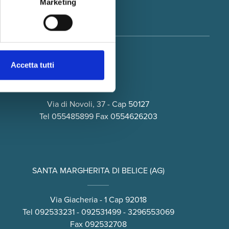
Marketing
Iscriviti
Accetta tutti
FIRENZE
Via di Novoli, 37 - Cap 50127
Tel
055485899
Fax 0554626203
SANTA MARGHERITA DI BELICE (AG)
Via Giacheria - 1 Cap 92018
Tel
092533231
-
092531499
-
3296553069
Fax 092532708