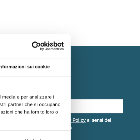
Informazioni sui cookie
scriviti alla Newsletter
l media e per analizzare il
nostri partner che si occupano
azioni che ha fornito loro o
Dichiaro di aver letto la
Privacy Policy
ai sensi del
egolamento UE 2016/679 (GDPR)