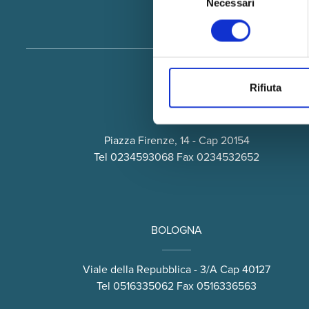
Necessari
del
consenso
Rifiuta
MILANO
Piazza Firenze, 14 - Cap 20154
Tel
0234593068
Fax 0234532652
BOLOGNA
Viale della Repubblica - 3/A Cap 40127
Tel
0516335062
Fax 0516336563