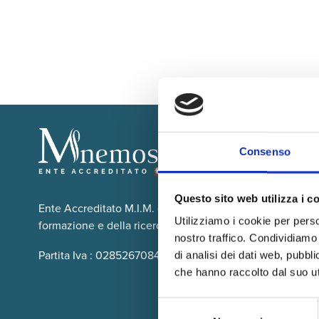
Consenso
Questo sito web utilizza i c
Ente Accreditato M.I.M. che opera dal 2005 su tutto il te
Utilizziamo i cookie per perso
formazione e della ricerca scolastica, educativa ed Univer
nostro traffico. Condividiamo 
Partita Iva : 02852670849 - Cod. Fisc: 02402740845
di analisi dei dati web, pubbl
che hanno raccolto dal suo uti
Selezione